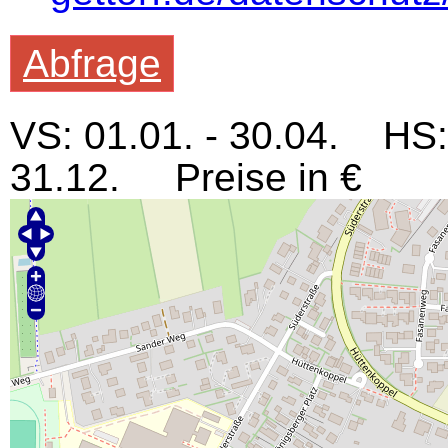
Abfrage
VS: 01.01. - 30.04. HS:
31.12. Preise in €