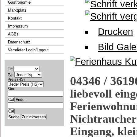
Gastronomie
Marktplatz
Kontakt
Impressum
Drucken
AGBs
Datenschutz
Bild Gale
Vermieter Login/Logout
Ort
Typ
04346 / 3619
Preis (HS)
Start:
liebevoll eing
Ende:
Ferienwohnun
Nichtraucher
Eingang, kle