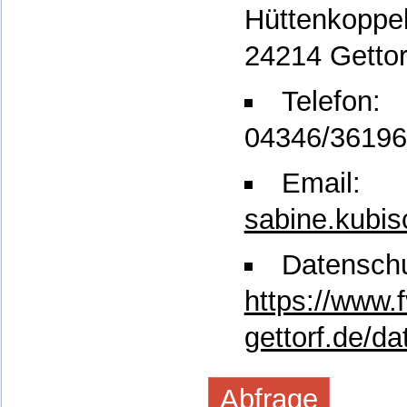
Hüttenkoppel
24214 Gettor
Telefon:
04346/3619
Email:
sabine.kubi
Datenschu
https://www.f
gettorf.de/d
Abfrage