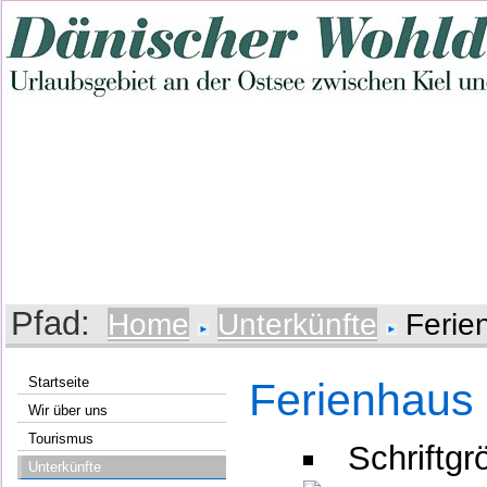
Pfad:
Home
Unterkünfte
Ferie
Startseite
Ferienhaus
Wir über uns
Tourismus
Schriftgr
Unterkünfte