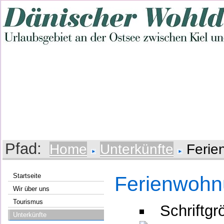
Pfad:
Home
Unterkünfte
Ferie
Startseite
Ferienwohn
Wir über uns
Tourismus
Schriftgr
Unterkünfte