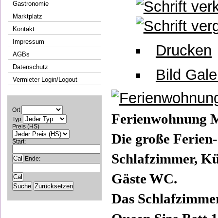
Gastronomie
Marktplatz
Kontakt
Impressum
Drucken
AGBs
Datenschutz
Bild Gale
Vermieter Login/Logout
Ort
Ferienwohnung M
Typ
Preis (HS)
Die große Ferien
Start:
Schlafzimmer, K
Ende:
Gäste WC.
Das Schlafzimmer 