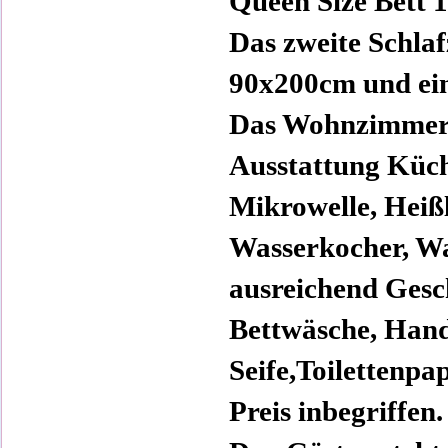
Queen Size Bett 
Das zweite Schlaf
90x200cm und ein
Das Wohnzimmer h
Ausstattung Küc
Mikrowelle, Heißl
Wasserkocher, W
ausreichend Gesc
Bettwäsche, Hand
Seife,Toilettenpa
Preis inbegriffen.