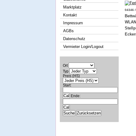
Marktplatz
04346 /
Kontakt
Bettw
WLAN.
Impressum
Stell
AGBs
Ecker
Datenschutz
Vermieter Login/Logout
Ort
Typ
Preis (HS)
Start:
Ende: