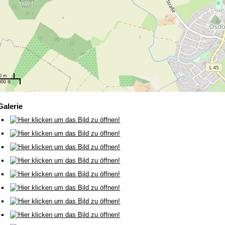
0 m
000 ft
Galerie