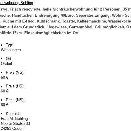
Frisch renovierte, helle Nichtraucherwohnung für 2 Personen, 35 m
 8706:
äsche, Handtücher, Endreinigung 40Euro. Separater Eingang, Wohn- Sch
 Küche mit E-Herd, Kühlschrank, Toaster, Kaffeemaschine, Wasserkoch
platz auf dem Grundstück. Liegewiese, Gartenmöbel, Grillmöglichkeit. Os
nförde 15km. Einkaufsmöglichkeiten im Ort.
Typ:
Wohnungen
Ort:
Osdorf
Preis (VS):
60 €
Preis (HS):
60 €
Preis (NS):
60 €
Kontakt:
Frau M. Behling
Noerer Straße 33
24251 Osdorf