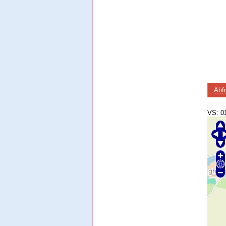
Abf
VS: 0