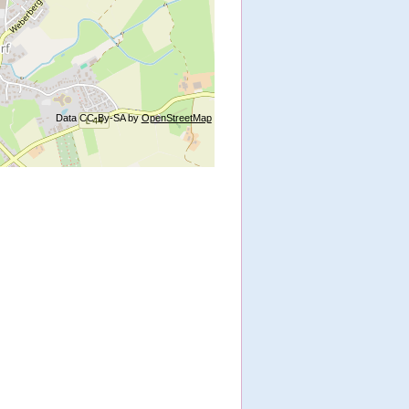
Data CC-By-SA by
OpenStreetMap